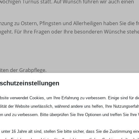
eiwöchigen Turnus statt. Auf Wunsch führen wir auch einen
nzung zu Ostern, Pfingsten und Allerheiligen haben Sie die f
ngeht. Für Ihre Fragen oder Ihre besonderen Wünsche steh
iten der Grabpflege.
schutzeinstellungen
 jederzeit kündbar.
site verwendet Cookies, um Ihre Erfahrung zu verbessern. Einige sind für di
lität der Website unerlässlich, während andere uns helfen, Ihre Nutzungserfa
zum Ablauf des Nutzungsrechts – genau definierte Leistung v
en und zu verbessern. Bitte überprüfen Sie Ihre Optionen und treffen Sie Ihre
der rheinischen
Treuhandstelle für Dauergrabpflege
übertra
gs im Überblick:
unter 16 Jahre alt sind, stellen Sie bitte sicher, dass Sie die Zustimmung ei