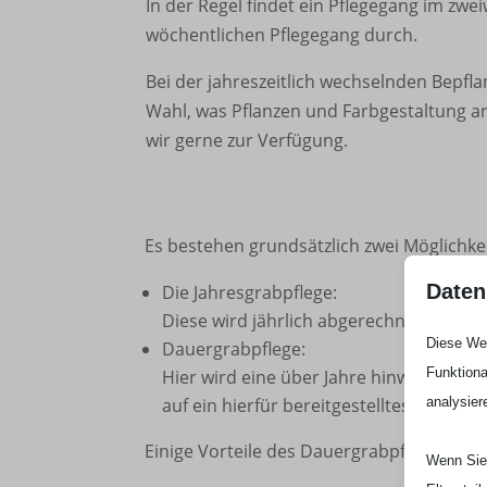
In der Regel findet ein Pflegegang im zw
wöchentlichen Pflegegang durch.
Bei der jahreszeitlich wechselnden Bepfla
Wahl, was Pflanzen und Farbgestaltung a
wir gerne zur Verfügung.
Es bestehen grundsätzlich zwei Möglichke
Daten
Die Jahresgrabpflege:
Diese wird jährlich abgerechnet und ist
Diese Web
Dauergrabpflege:
Funktiona
Hier wird eine über Jahre hinweg – bis 
analysier
auf ein hierfür bereitgestelltes Konto 
Einige Vorteile des Dauergrabpflegevertra
Wenn Sie 