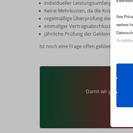
Elterntei
individueller Leistungsumfang
Keine Mehrkosten, da die Kostensteige
Ihre Priv
regelmäßige Überprüfung der Pflegele
weitere I
einmaliger Vertragsabschluss
Datenschu
jährliche Prüfung der Geldeinlagen dur
Schaltflä
Ist noch eine Frage offen geblieben? Wir 
Beachten 
und die v
Essen
Essenz
Damit wir genug Zeit 
ordnun
keine
Analy
_lscach